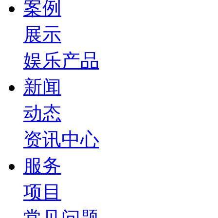
案例
展示
娱乐产品
新闻
动态
资讯中心
服务
项目