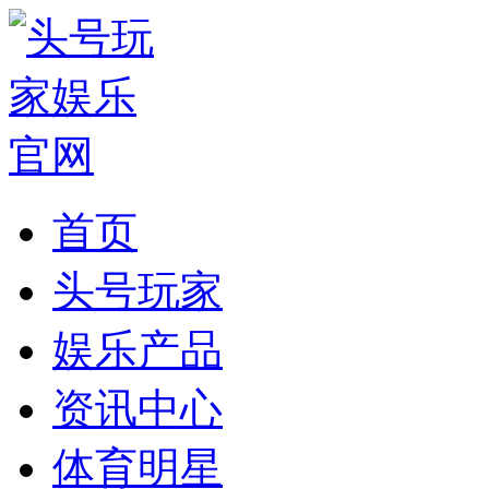
首页
头号玩家
娱乐产品
资讯中心
体育明星