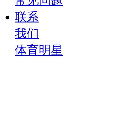
常见问题
联系
我们
体育明星