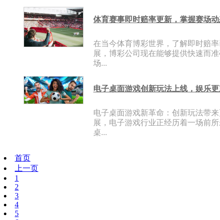
体育赛事即时赔率更新，掌握赛场动
在当今体育博彩世界，了解即时赔率
展，博彩公司现在能够提供快速而准
场...
电子桌面游戏创新玩法上线，娱乐更
电子桌面游戏新革命：创新玩法带来
展，电子游戏行业正经历着一场前所
桌...
首页
上一页
1
2
3
4
5