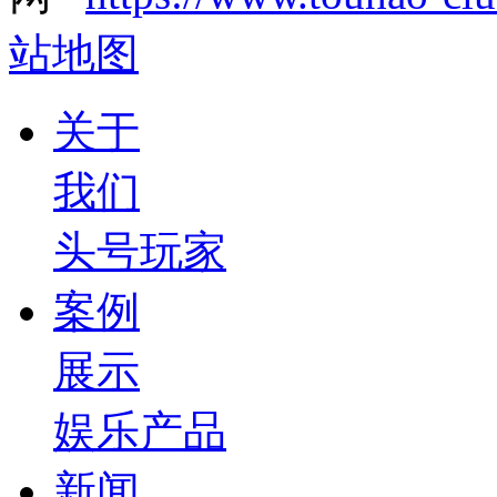
站地图
关于
我们
头号玩家
案例
展示
娱乐产品
新闻