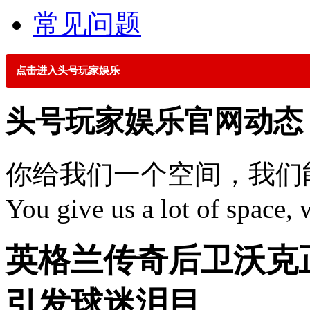
常见问题
点击进入头号玩家娱乐
头号玩家娱乐官网
动态
你给我们一个空间，我们
You give us a lot of space,
英格兰传奇后卫沃克
引发球迷泪目