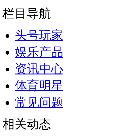
栏目导航
头号玩家
娱乐产品
资讯中心
体育明星
常见问题
相关动态