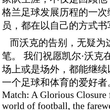
格兰足球发展历程的一次
员，都在以自己的方式书
而沃克的告别，无疑为
笔。 我们祝愿凯尔·沃
场上或是场外，都能继续
一个足球和体育的爱好者。 --- Ky
Match: A Glorious Closure 
world of football, the farew