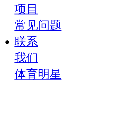
项目
常见问题
联系
我们
体育明星