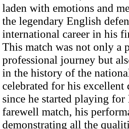
laden with emotions and me
the legendary English defend
international career in his f
This match was not only a 
professional journey but al
in the history of the nation
celebrated for his excellent
since he started playing for
farewell match, his performa
demonstrating all the qualit