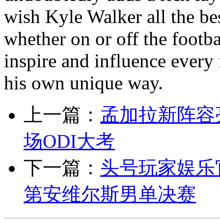
wish Kyle Walker all the bes
whether on or off the footba
inspire and influence every 
his own unique way.
上一篇：
孟加拉新阵容
场ODI大考
下一篇：
头号玩家娱乐
第安维尔斯男单决赛