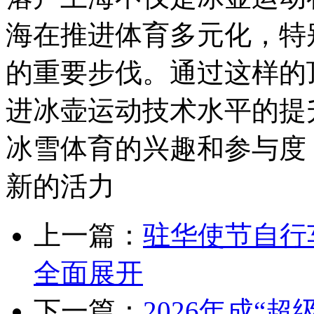
海在推进体育多元化，特
的重要步伐。通过这样的
进冰壶运动技术水平的提
冰雪体育的兴趣和参与度
新的活力
上一篇：
驻华使节自行
全面展开
下一篇：
2026年成“