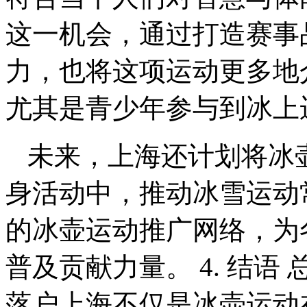
这一机会，通过打造赛事
力，也将这项运动更多地
尤其是青少年参与到冰上
未来，上海还计划将冰
身活动中，推动冰雪运动
的冰壶运动推广网络，为
普及贡献力量。 4. 结
落户上海不仅是冰壶运动