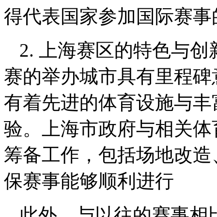
得代表国家参加国际赛事
2. 上海赛区的特色与
赛的举办城市具有里程碑
有着先进的体育设施与丰
验。上海市政府与相关体
筹备工作，包括场地改造
保赛事能够顺利进行
此外，与以往的赛事相