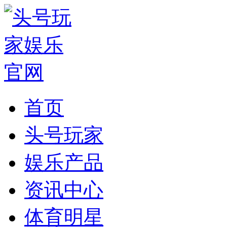
首页
头号玩家
娱乐产品
资讯中心
体育明星