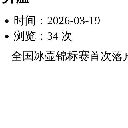
时间：
2026-03-19
浏览：
34 次
全国冰壶锦标赛首次落