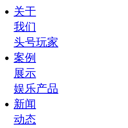
关于
我们
头号玩家
案例
展示
娱乐产品
新闻
动态