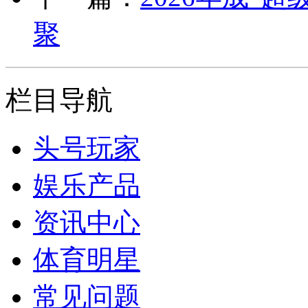
聚
栏目导航
头号玩家
娱乐产品
资讯中心
体育明星
常见问题