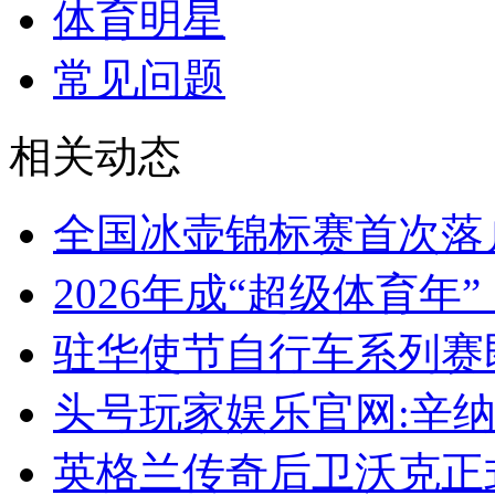
体育明星
常见问题
相关动态
全国冰壶锦标赛首次落
2026年成“超级体育年
驻华使节自行车系列赛
头号玩家娱乐官网:辛
英格兰传奇后卫沃克正