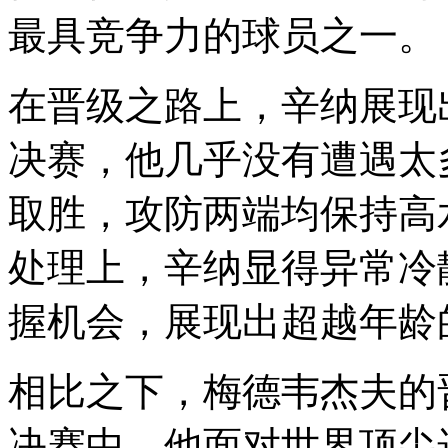
最具竞争力的球员之一。
在晋级之路上，辛纳展现
决赛，他几乎没有遭遇太
取胜，攻防两端均保持高
处理上，辛纳显得异常冷
握机会，展现出超越年龄
相比之下，梅德韦杰夫的
决赛中，他面对世界顶尖