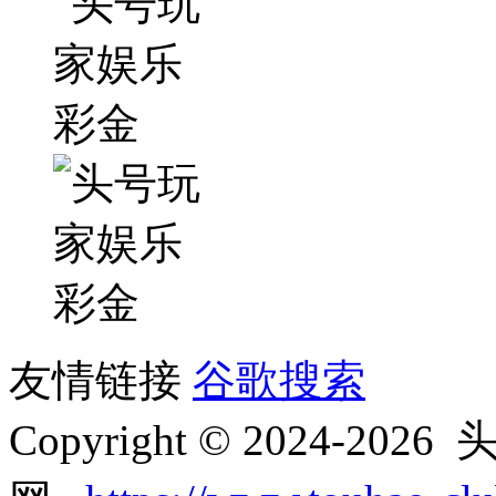
友情链接
谷歌搜索
Copyright © 2024-2