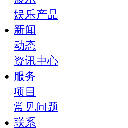
娱乐产品
新闻
动态
资讯中心
服务
项目
常见问题
联系