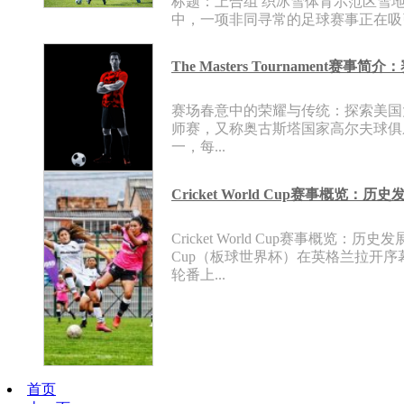
标题：上合组 织冰雪体育示范区雪
中，一项非同寻常的足球赛事正在吸引
The Masters Tournament
赛场春意中的荣耀与传统：探索美国大师赛（Th
师赛，又称奥古斯塔国家高尔夫球俱
一，每...
Cricket World Cup赛事概览：
Cricket World Cup赛事概览：历史发
Cup（板球世界杯）在英格兰拉开
轮番上...
首页