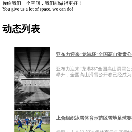
你给我们一个空间，我们能做得更好！
You give us a lot of space, we can do!
动态列表
亚布力迎来“龙港杯”全国高山滑雪公
亚布力迎来“龙港杯”全国高山滑雪
攀升，全国高山滑雪公开赛已经成为了
上合组织冰雪体育示范区雪地足球赛