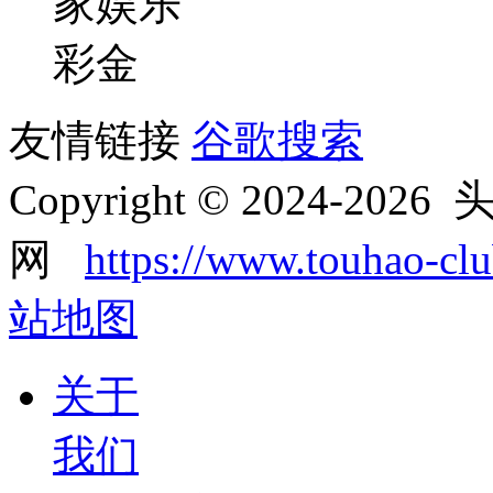
友情链接
谷歌搜索
Copyright © 2024-2
网
https://www.touhao-cl
站地图
关于
我们