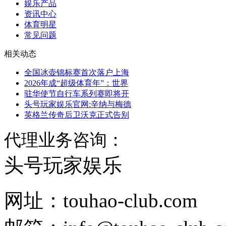
娱乐产品
资讯中心
体育明星
常见问题
相关动态
全国冰壶锦标赛首次落户上海
2026年成“超级体育年”：世界
驻华使节自行车系列赛即将开
头号玩家娱乐官网:辛纳与梅德
英格兰传奇后卫沃克正式告别
代理业务咨询：
头号玩家娱乐
网址：touhao-club.com