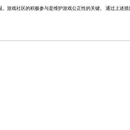
报。游戏社区的积极参与是维护游戏公正性的关键。 通过上述措