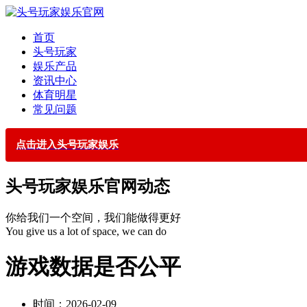
首页
头号玩家
娱乐产品
资讯中心
体育明星
常见问题
点击进入头号玩家娱乐
头号玩家娱乐官网
动态
你给我们一个空间，我们能做得更好
You give us a lot of space, we can do
游戏数据是否公平
时间：
2026-02-09