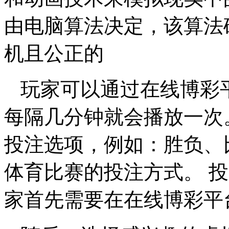
由电脑算法决定，该算法
机且公正的
玩家可以通过在线博彩
每隔几分钟就会播放一次
投注选项，例如：胜负、
体育比赛的投注方式。 
家首先需要在在线博彩平