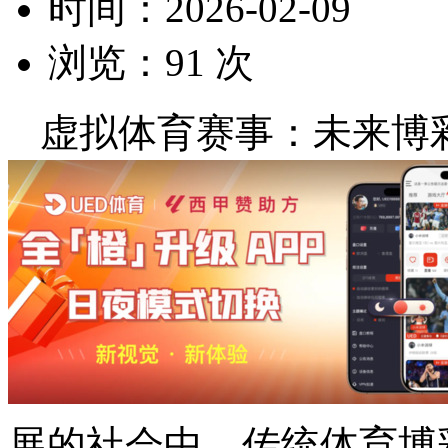
时间：
2026-02-09
浏览：
91 次
虚拟体育赛事：未来博
展的社会中，传统体育博