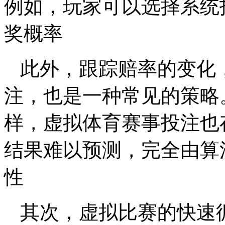
例如，玩家可以选择系统
奖概率
此外，跟踪赔率的变化
注，也是一种常见的策略
样，虚拟体育赛事投注也
结果难以预测，完全由算
性
其次，虚拟比赛的快速