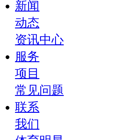
新闻
动态
资讯中心
服务
项目
常见问题
联系
我们