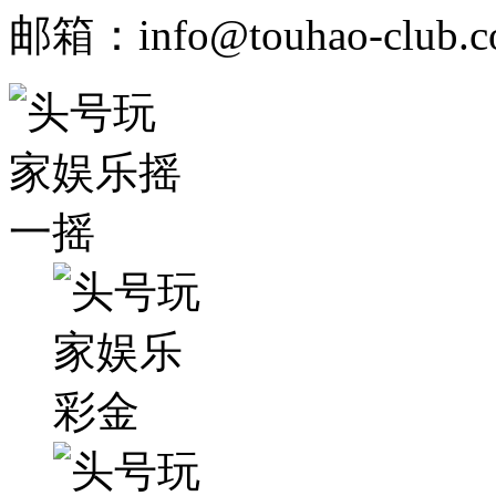
邮箱：info@touhao-club.