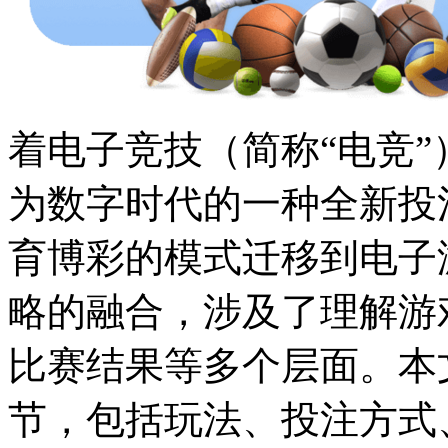
着电子竞技（简称“电竞
为数字时代的一种全新投
育博彩的模式迁移到电子
略的融合，涉及了理解游
比赛结果等多个层面。本
节，包括玩法、投注方式