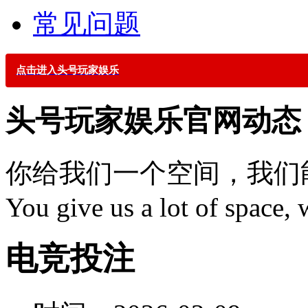
常见问题
点击进入头号玩家娱乐
头号玩家娱乐官网
动态
你给我们一个空间，我们
You give us a lot of space,
电竞投注