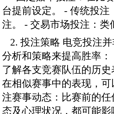
台提前设定。 - 传统投
注。 - 交易市场投注：
2. 投注策略 电竞投
分析和策略来提高胜率： 
了解各支竞赛队伍的历史
在相似赛事中的表现，可以
注赛事动态：比赛前的任
态及心理状况，都可能影响