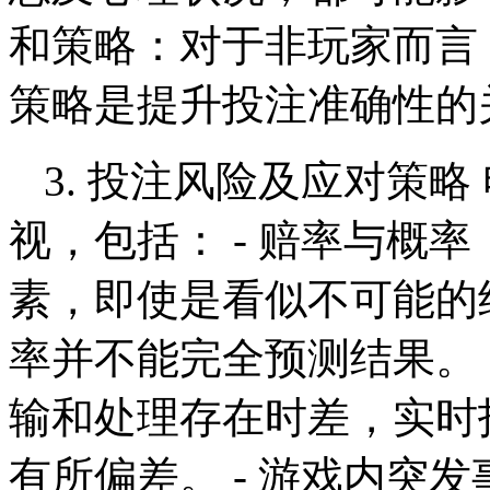
和策略：对于非玩家而言
策略是提升投注准确性的
3. 投注风险及应对策
视，包括： - 赔率与概
素，即使是看似不可能的
率并不能完全预测结果。 
输和处理存在时差，实时
有所偏差。 - 游戏内突