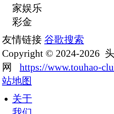
友情链接
谷歌搜索
Copyright © 2024-2
网
https://www.touhao-cl
站地图
关于
我们