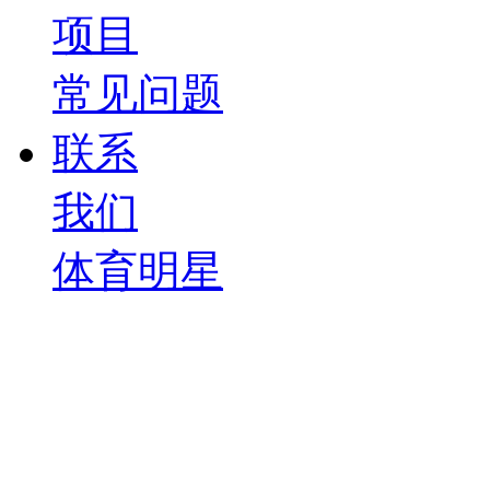
项目
常见问题
联系
我们
体育明星