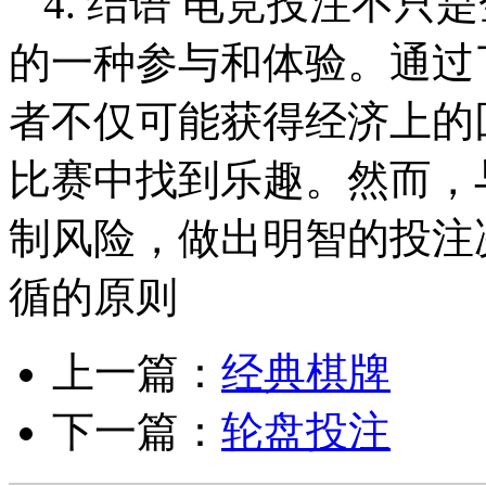
4. 结语 电竞投注不
的一种参与和体验。通过
者不仅可能获得经济上的
比赛中找到乐趣。然而，
制风险，做出明智的投注
循的原则
上一篇：
经典棋牌
下一篇：
轮盘投注