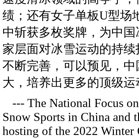
绩；还有女子单板U型场
中斩获多枚奖牌，为中国
家层面对冰雪运动的持续
不断完善，可以预见，中
大，培养出更多的顶级运
--- The National Focus o
Snow Sports in China and th
hosting of the 2022 Winter