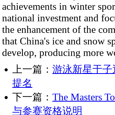
achievements in winter spor
national investment and foc
the enhancement of the comp
that China's ice and snow s
develop, producing more wor
上一篇：
游泳新星于子
提名
下一篇：
The Master
与参赛资格说明