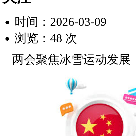
时间：
2026-03-09
浏览：
48 次
两会聚焦冰雪运动发展