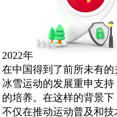
2022年
在中国得到了前所未有的
冰雪运动的发展重申支持
的培养。在这样的背景下
不仅在推动运动普及和技