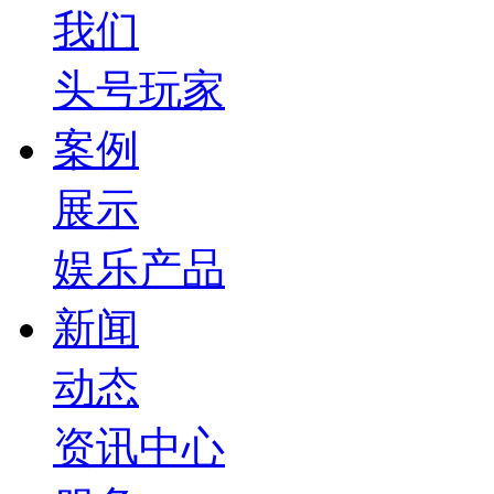
我们
头号玩家
案例
展示
娱乐产品
新闻
动态
资讯中心